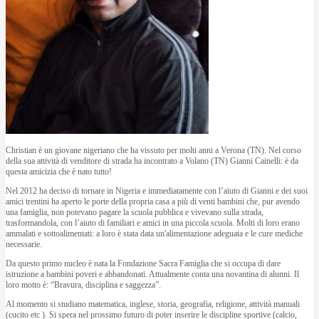
Christian è un giovane nigeriano che ha vissuto per molti anni a Verona (TN). Nel corso
della sua attività di venditore di strada ha incontrato a Volano (TN) Gianni Cainelli: è da
questa amicizia che è nato tutto!
Nel 2012 ha deciso di tornare in Nigeria e immediatamente con l’aiuto di Gianni e dei suoi
amici trentini ha aperto le porte della propria casa a più di venti bambini che, pur avendo
una famiglia, non potevano pagare la scuola pubblica e vivevano sulla strada,
trasformandola, con l’aiuto di familiari e amici in una piccola scuola. Molti di loro erano
ammalati e sottoalimentati: a loro è stata data un'alimentazione adeguata e le cure mediche
necessarie.
Da questo primo nucleo è nata la Fondazione Sacra Famiglia che si occupa di dare
istruzione a bambini poveri e abbandonati. Attualmente conta una novantina di alunni. Il
loro motto è: “Bravura, disciplina e saggezza”.
Al momento si studiano matematica, inglese, storia, geografia, religione, attività manuali
(cucito etc ). Si spera nel prossimo futuro di poter inserire le discipline sportive (calcio,