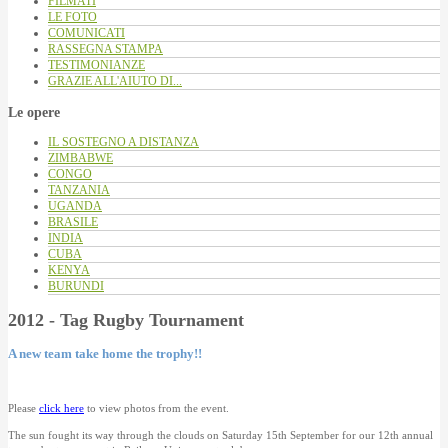
FILMATI
LE FOTO
COMUNICATI
RASSEGNA STAMPA
TESTIMONIANZE
GRAZIE ALL'AIUTO DI...
Le opere
IL SOSTEGNO A DISTANZA
ZIMBABWE
CONGO
TANZANIA
UGANDA
BRASILE
INDIA
CUBA
KENYA
BURUNDI
2012 - Tag Rugby Tournament
A new team take home the trophy!!
Please
click here
to view photos from the event.
The sun fought its way through the clouds on Saturday 15th September for our 12th annual