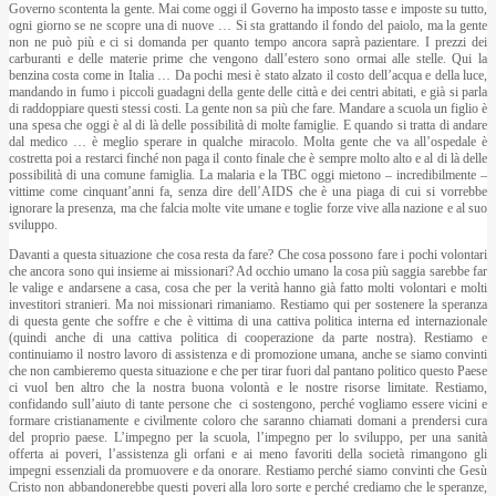
Governo scontenta la gente. Mai come oggi il Governo ha imposto tasse e imposte su tutto,
ogni giorno se ne scopre una di nuove … Si sta grattando il fondo del paiolo, ma la gente
non ne può più e ci si domanda per quanto tempo ancora saprà pazientare. I prezzi dei
carburanti e delle materie prime che vengono dall’estero sono ormai alle stelle. Qui la
benzina costa come in Italia … Da pochi mesi è stato alzato il costo dell’acqua e della luce,
mandando in fumo i piccoli guadagni della gente delle città e dei centri abitati, e già si parla
di raddoppiare questi stessi costi. La gente non sa più che fare. Mandare a scuola un figlio è
una spesa che oggi è al di là delle possibilità di molte famiglie. E quando si tratta di andare
dal medico … è meglio sperare in qualche miracolo. Molta gente che va all’ospedale è
costretta poi a restarci finché non paga il conto finale che è sempre molto alto e al di là delle
possibilità di una comune famiglia. La malaria e la TBC oggi mietono – incredibilmente –
vittime come cinquant’anni fa, senza dire dell’AIDS che è una piaga di cui si vorrebbe
ignorare la presenza, ma che falcia molte vite umane e toglie forze vive alla nazione e al suo
sviluppo.
Davanti a questa situazione che cosa resta da fare? Che cosa possono fare i pochi volontari
che ancora sono qui insieme ai missionari? Ad occhio umano la cosa più saggia sarebbe far
le valige e andarsene a casa, cosa che per la verità hanno già fatto molti volontari e molti
investitori stranieri. Ma noi missionari rimaniamo. Restiamo qui per sostenere la speranza
di questa gente che soffre e che è vittima di una cattiva politica interna ed internazionale
(quindi anche di una cattiva politica di cooperazione da parte nostra). Restiamo e
continuiamo il nostro lavoro di assistenza e di promozione umana, anche se siamo convinti
che non cambieremo questa situazione e che per tirar fuori dal pantano politico questo Paese
ci vuol ben altro che la nostra buona volontà e le nostre risorse limitate. Restiamo,
confidando sull’aiuto di tante persone che ci sostengono, perché vogliamo essere vicini e
formare cristianamente e civilmente coloro che saranno chiamati domani a prendersi cura
del proprio paese. L’impegno per la scuola, l’impegno per lo sviluppo, per una sanità
offerta ai poveri, l’assistenza gli orfani e ai meno favoriti della società rimangono gli
impegni essenziali da promuovere e da onorare. Restiamo perché siamo convinti che Gesù
Cristo non abbandonerebbe questi poveri alla loro sorte e perché crediamo che le speranze,