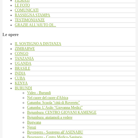
FILMATI
LE FOTO
COMUNICATI
RASSEGNA STAMPA
TESTIMONIANZE
GRAZIE ALL'AIUTO DI...
Le opere
IL SOSTEGNO A DISTANZA
ZIMBABWE
CONGO
TANZANIA
UGANDA
BRASILE
INDIA
CUBA
KENYA
BURUNDI
Video - Burundi
Nel cuore del cuore d'Africa
Gatumba: Scuola “città di Rovereto”
Gatumba: L’Asilo “Giovanna Medici”
Bujumbura: CENTRO GIOVANI KAMENGE
Bujumbura: aiutiamoli a vedere
Bugwana
Ngozi
Buyengero - Sostegno all’ASENABU
Buyengero - Centro Medico-Sanitario