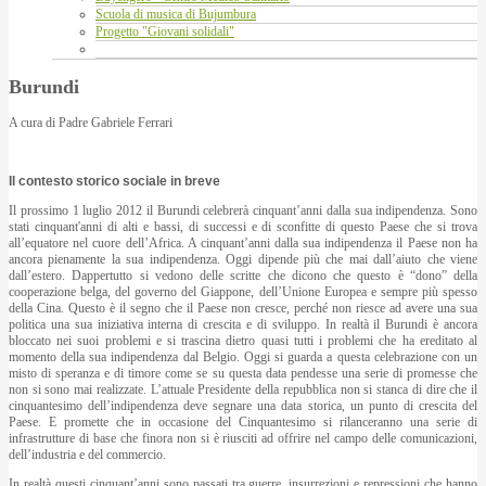
Scuola di musica di Bujumbura
Progetto "Giovani solidali"
Burundi
A cura di Padre Gabriele Ferrari
Il contesto storico sociale in breve
Il prossimo 1 luglio 2012 il Burundi celebrerà cinquant’anni dalla sua indipendenza. Sono
stati cinquant'anni di alti e bassi, di successi e di sconfitte di questo Paese che si trova
all’equatore nel cuore dell’Africa. A cinquant’anni dalla sua indipendenza il Paese non ha
ancora pienamente la sua indipendenza. Oggi dipende più che mai dall’aiuto che viene
dall’estero. Dappertutto si vedono delle scritte che dicono che questo è “dono” della
cooperazione belga, del governo del Giappone, dell’Unione Europea e sempre più spesso
della Cina. Questo è il segno che il Paese non cresce, perché non riesce ad avere una sua
politica una sua iniziativa interna di crescita e di sviluppo. In realtà il Burundi è ancora
bloccato nei suoi problemi e si trascina dietro quasi tutti i problemi che ha ereditato al
momento della sua indipendenza dal Belgio. Oggi si guarda a questa celebrazione con un
misto di speranza e di timore come se su questa data pendesse una serie di promesse che
non si sono mai realizzate. L’attuale Presidente della repubblica non si stanca di dire che il
cinquantesimo dell’indipendenza deve segnare una data storica, un punto di crescita del
Paese. E promette che in occasione del Cinquantesimo si rilanceranno una serie di
infrastrutture di base che finora non si è riusciti ad offrire nel campo delle comunicazioni,
dell’industria e del commercio.
In realtà questi cinquant’anni sono passati tra guerre, insurrezioni e repressioni che hanno