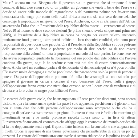
Ma c’è ancora un ma. Bisogna che il governo sia un governo che si propone il bene
comune, di tutti cioè e non solo di un partito, un governo che vuole il bene del Paese e si
decide ad uscire dalle trappole del regionalismo o del partitismo politico per favorire una
democrazia che tenga pur conto della realtà africana ma che sia una vera democrazia che
coinvolge la popolazione nel governo del Paese. Anche qui, come in altri paesi dell’Africa,
sta entrando l’idea che un Presidente della repubblica debba essere … eternamente al potere.
Nel 2010 al momento delle seconde elezioni (le prime si erano svolte cinque anni prima nel
2005), il Presidente della Repubblica in carica ha brigato per essere rieletto, mettendo
praticamente fuori gioco gli altri partiti politici e i loro rispettivi candidati, che sono pure
responsabili di quest’occasione perduta. Ora il Presidente della Repubblica si trova padrone
della situazione, ma di fatto è padrone per modo di dire perché sa di non essere
l’espressione della volontà di tutta la popolazione ma solo del suo partito. Le benemerenze
che aveva conquistato, guidando la liberazione del suo popolo dall’elite politica che l’aveva
condotto alla guerra, oggi le ha perdute e non può più dire di essere democraticamente
eletto. Anche se è un continuo parlare di democrazia, di democrazia qui ce n’è poca o nulla.
C’è invece molta demagogia e molto populismo che nascondono solo la paura di perdere il
potere. Da parte dell’opposizione poi non c’è nulla che assomigli ad uno stimolo per
spingere il governo in carica a cercare il vero benessere del Paese. Tutti i gruppi
dell’opposizione fanno capire che nient’altro cercano se non l’occasione di vendicarsi e di
sfruttare, a loro volta, le magre possibilità del Paese.
Le cicatrici della guerra civile, che ha insanguinato il Paese per oltre dieci anni, sono ancora
visibili e, qua e là, sono anche aperte. La pace è solo apparente, perché non c’è giorno in cui
non si senta dire che delle persone dell’opposizione sono scomparse o che chi ha il
coraggio di parlare sia stato messo in prigione. In questo clima non è facile che ritornino gli
investimenti esteri e le molte promesse raccolte finora sono … in lista di attesa.
L’insicurezza finanziaria ed economica che affligge oggi le economie del mondo occidentale
si fanno doppiamente sentire qui. E questo fatto insieme con la corruzione che alligna a tutti
i livelli, brucia le speranze di una buona governance che permetterebbe di aprire un po’ gli
orizzonti. Le entrate dell’amministrazione statale si stanno riducendo e la politica fiscale del