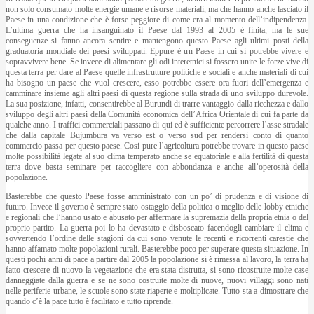
non solo consumato molte energie umane e risorse materiali, ma che hanno anche lasciato il
Paese in una condizione che è forse peggiore di come era al momento dell’indipendenza.
L’ultima guerra che ha insanguinato il Paese dal 1993 al 2005 è finita, ma le sue
conseguenze si fanno ancora sentire e mantengono questo Paese agli ultimi posti della
graduatoria mondiale dei paesi sviluppati. Eppure è un Paese in cui si potrebbe vivere e
sopravvivere bene. Se invece di alimentare gli odi interetnici si fossero unite le forze vive di
questa terra per dare al Paese quelle infrastrutture politiche e sociali e anche materiali di cui
ha bisogno un paese che vuol crescere, esso potrebbe essere ora fuori dell’emergenza e
camminare insieme agli altri paesi di questa regione sulla strada di uno sviluppo durevole.
La sua posizione, infatti, consentirebbe al Burundi di trarre vantaggio dalla ricchezza e dallo
sviluppo degli altri paesi della Comunità economica dell’Africa Orientale di cui fa parte da
qualche anno. I traffici commerciali passano di qui ed è sufficiente percorrere l’asse stradale
che dalla capitale Bujumbura va verso est o verso sud per rendersi conto di quanto
commercio passa per questo paese. Cosi pure l’agricoltura potrebbe trovare in questo paese
molte possibilità legate al suo clima temperato anche se equatoriale e alla fertilità di questa
terra dove basta seminare per raccogliere con abbondanza e anche all’operosità della
popolazione.
Basterebbe che questo Paese fosse amministrato con un po’ di prudenza e di visione di
futuro. Invece il governo è sempre stato ostaggio della politica o meglio delle lobby etniche
e regionali che l’hanno usato e abusato per affermare la supremazia della propria etnia o del
proprio partito. La guerra poi lo ha devastato e disboscato facendogli cambiare il clima e
sovvertendo l’ordine delle stagioni da cui sono venute le recenti e ricorrenti carestie che
hanno affamato molte popolazioni rurali. Basterebbe poco per superare questa situazione. In
questi pochi anni di pace a partire dal 2005 la popolazione si è rimessa al lavoro, la terra ha
fatto crescere di nuovo la vegetazione che era stata distrutta, si sono ricostruite molte case
danneggiate dalla guerra e se ne sono costruite molte di nuove, nuovi villaggi sono nati
nelle periferie urbane, le scuole sono state riaperte e moltiplicate. Tutto sta a dimostrare che
quando c’è la pace tutto è facilitato e tutto riprende.