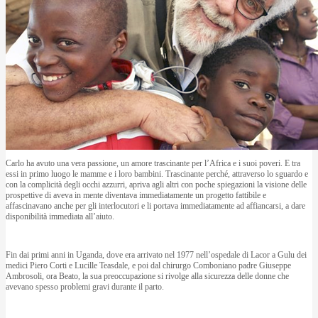
Carlo ha avuto una vera passione, un amore trascinante per l’Africa e i suoi poveri. E tra
essi in primo luogo le mamme e i loro bambini. Trascinante perché, attraverso lo sguardo e
con la complicità degli occhi azzurri, apriva agli altri con poche spiegazioni la visione delle
prospettive di aveva in mente diventava immediatamente un progetto fattibile e
affascinavano anche per gli interlocutori e li portava immediatamente ad affiancarsi, a dare
disponibilità immediata all’aiuto.
Fin dai primi anni in Uganda, dove era arrivato nel 1977 nell’ospedale di Lacor a Gulu dei
medici Piero Corti e Lucille Teasdale, e poi dal chirurgo Comboniano padre Giuseppe
Ambrosoli, ora Beato, la sua preoccupazione si rivolge alla sicurezza delle donne che
avevano spesso problemi gravi durante il parto.