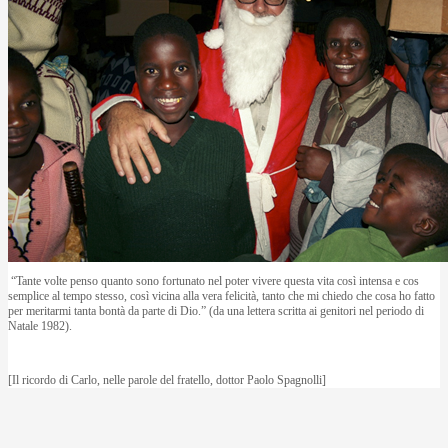
“Tante volte penso quanto sono fortunato nel poter vivere questa vita così intensa e cos
semplice al tempo stesso, così vicina alla vera felicità, tanto che mi chiedo che cosa ho fatto
per meritarmi tanta bontà da parte di Dio.” (da una lettera scritta ai genitori nel periodo di
Natale 1982).
[Il ricordo di Carlo, nelle parole del fratello, dottor Paolo Spagnolli]