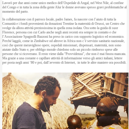
Lavorò per due anni come unico medico dell’Ospedale di Angal, nel West Nile, al confine
del Congo e in tutta la zona della gente Alur le donne avevano spesso gravi problematiche al
momento del parto.
In collaborazione con il parroco locale, padre James, fa nascere con l’aiuto di tutta la
Comunità e i fondi provenienti da donazioni Trentine la maternità di Orussi, un Centro che
svolge da allora attività preziosissima in quella zona isolata. Ora sotto la guida di suor
Florence, persona con cui Carlo anche negli anni recenti era sempre in contatto e che
l’Associazione Spagnolli Bazzoni ha preso in carico con supporto logistico ed economico.
Perché laggiù, come in Zimbabwe od altrove in Africa non c’è servizio sanitario nazionale,
così che queste meravigliose opere, ospedali missionari, dispensari, maternità, non sono
aiutate dallo Stato e, per obbligo morale chiedono solo un piccolo rimborso spese alle
persone che si ricoverano. Il resto viene dalla “Provvidenza”, che non è mai finora mancata.
Ma grazie a una costante e capillare attività di informazione verso gli amici italiani, lettere
per posta negli anni ‘80 e poi, dall’avvento di Internet, in tutte le altre maniere ora possibili.