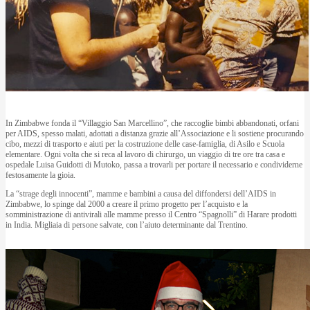
In Zimbabwe fonda il “Villaggio San Marcellino”, che raccoglie bimbi abbandonati, orfani
per AIDS, spesso malati, adottati a distanza grazie all’Associazione e li sostiene procurando
cibo, mezzi di trasporto e aiuti per la costruzione delle case-famiglia, di Asilo e Scuola
elementare. Ogni volta che si reca al lavoro di chirurgo, un viaggio di tre ore tra casa e
ospedale Luisa Guidotti di Mutoko, passa a trovarli per portare il necessario e condividerne
festosamente la gioia.
La “strage degli innocenti”, mamme e bambini a causa del diffondersi dell’AIDS in
Zimbabwe, lo spinge dal 2000 a creare il primo progetto per l’acquisto e la
somministrazione di antivirali alle mamme presso il Centro “Spagnolli” di Harare prodotti
in India. Migliaia di persone salvate, con l’aiuto determinante dal Trentino.